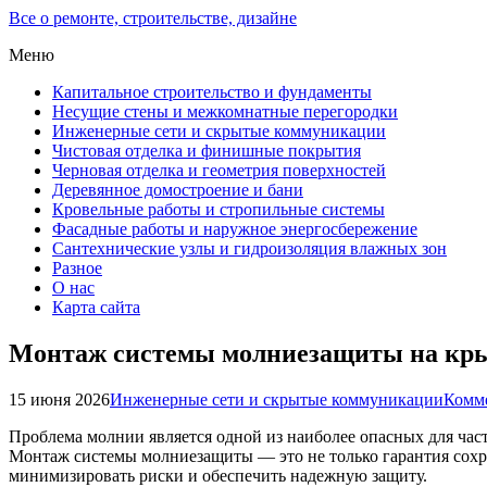
Все о ремонте, строительстве, дизайне
Меню
Капитальное строительство и фундаменты
Несущие стены и межкомнатные перегородки
Инженерные сети и скрытые коммуникации
Чистовая отделка и финишные покрытия
Черновая отделка и геометрия поверхностей
Деревянное домостроение и бани
Кровельные работы и стропильные системы
Фасадные работы и наружное энергосбережение
Сантехнические узлы и гидроизоляция влажных зон
Разное
О нас
Карта сайта
Монтаж системы молниезащиты на кры
15 июня 2026
Инженерные сети и скрытые коммуникации
Комме
Проблема молнии является одной из наиболее опасных для час
Монтаж системы молниезащиты — это не только гарантия сохр
минимизировать риски и обеспечить надежную защиту.