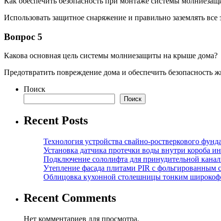
Как обеспечить безопасность при монтаже системы молниезащ
Использовать защитное снаряжение и правильно заземлять все 
Вопрос 5
Какова основная цель системы молниезащиты на крыше дома?
Предотвратить повреждение дома и обеспечить безопасность ж
Поиск
Поиск
Recent Posts
Технология устройства свайно-ростверкового фунд
Установка датчика протечки воды внутри короба и
Подключение сололифта для принудительной канал
Утепление фасада плитами PIR с фольгированным 
Облицовка кухонной столешницы тонким широкоф
Recent Comments
Нет комментариев для просмотра.