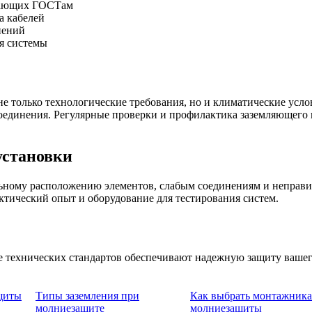
ечающих ГОСТам
а кабелей
нений
я системы
 только технологические требования, но и климатические услов
соединения. Регулярные проверки и профилактика заземляющего 
установки
льному расположению элементов, слабым соединениям и неправ
ический опыт и оборудование для тестирования систем.
 технических стандартов обеспечивают надежную защиту вашег
щиты
Типы заземления при
Как выбрать монтажника
молниезащите
молниезащиты