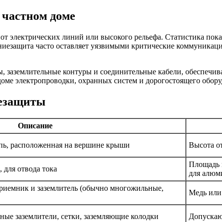
 частном доме
от электрических линий или высокого рельефа. Статистика показ
иезащита часто оставляет уязвимыми критические коммуникации
ы, заземлительные контуры и соединительные кабели, обеспечи
оме электропроводки, охранных систем и дорогостоящего обору
езащиты
Описание
пь, расположенная на вершине крыши
Высота о
Площадь 
 для отвода тока
для алюм
иемник и заземлитель (обычно многожильные,
Медь или
е заземлители, сетки, заземляющие колодки
Допускают