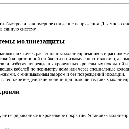
чить быстрое и равномерное снижение напряжения. Для многоэ
в единую систему.
стемы молниезащиты
 наивысших точек, расчет длины молниеприемников и располож
сокой коррозионной стойкости и низкому сопротивлению, алюми
ровли, избегая повреждения кровельных кровельных покрытий 
ляющих кабелей по периметру дома или через специальные колод
дежными, с минимальным зазором и без повреждений изоляции.
ия, тестовое воздействие молнии при помощи тестовых молниеп
кровли
 интегрированные в кровельное покрытие. Установка молниепр