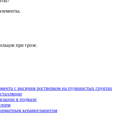
иты?
элементы.
ильцов при грозе.
амента с висячим ростверком на пучинистых грунтах
нсталляции
изации в подвале
слоем
орматным керамогранитом