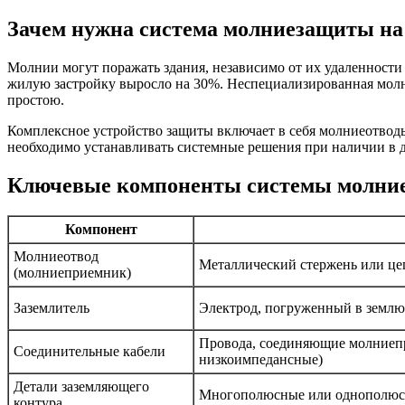
Зачем нужна система молниезащиты на
Молнии могут поражать здания, независимо от их удаленности 
жилую застройку выросло на 30%. Неспециализированная молн
простою.
Комплексное устройство защиты включает в себя молниеотвод
необходимо устанавливать системные решения при наличии в д
Ключевые компоненты системы молни
Компонент
Молниеотвод
Металлический стержень или це
(молниеприемник)
Заземлитель
Электрод, погруженный в землю,
Провода, соединяющие молниепр
Соединительные кабели
низкоимпедансные)
Детали заземляющего
Многополюсные или однополюсны
контура