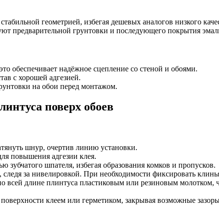
стабильной геометрией, избегая дешевых аналогов низкого каче
ют предварительной грунтовки и последующего покрытия эмал
то обеспечивает надёжное сцепление со стеной и обоями.
ав с хорошей адгезией.
рунтовки на обои перед монтажом.
линтуса поверх обоев
тянуть шнур, очертив линию установки.
ля повышения адгезии клея.
ю зубчатого шпателя, избегая образования комков и пропусков.
, следя за нивелировкой. При необходимости фиксировать клинь
по всей длине плинтуса пластиковым или резиновым молотком, 
поверхности клеем или герметиком, закрывая возможные зазоры