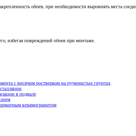
закрепленность обоев, при необходимости выровнять места соед
его, избегая повреждений обоев при монтаже.
амента с висячим ростверком на пучинистых грунтах
нсталляции
изации в подвале
слоем
орматным керамогранитом