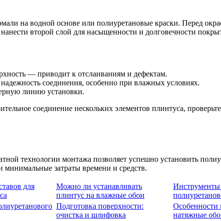
али на водной основе или полиуретановые краски. Перед окрас
 нанести второй слой для насыщенности и долговечности покры
хность — приводит к отслаиваниям и дефектам.
надежность соединения, особенно при влажных условиях.
ерную линию установки.
тельное соединение нескольких элементов плинтуса, проверьте
ратной технологии монтажа позволяет успешно установить поли
и минимальные затраты времени и средств.
ставов для
Можно ли устанавливать
Инструменты 
са
плинтус на влажные обои
полиуретанов
олиуретанового
Подготовка поверхности:
Особенности 
очистка и шлифовка
натяжные обо