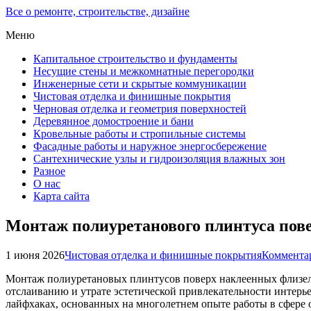
Все о ремонте, строительстве, дизайне
Меню
Капитальное строительство и фундаменты
Несущие стены и межкомнатные перегородки
Инженерные сети и скрытые коммуникации
Чистовая отделка и финишные покрытия
Черновая отделка и геометрия поверхностей
Деревянное домостроение и бани
Кровельные работы и стропильные системы
Фасадные работы и наружное энергосбережение
Сантехнические узлы и гидроизоляция влажных зон
Разное
О нас
Карта сайта
Монтаж полиуретанового плинтуса пов
1 июня 2026
Чистовая отделка и финишные покрытия
Комментар
Монтаж полиуретановых плинтусов поверх наклеенных флизели
отслаиванию и утрате эстетической привлекательности интерье
лайфхаках, основанных на многолетнем опыте работы в сфере 