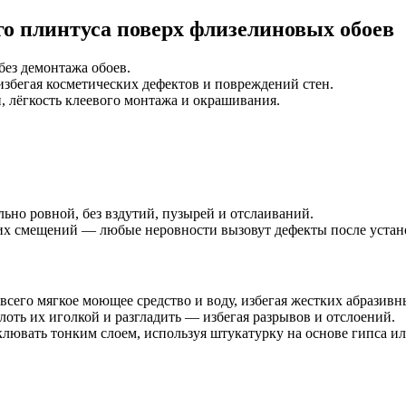
о плинтуса поверх флизелиновых обоев
ез демонтажа обоев.
избегая косметических дефектов и повреждений стен.
 лёгкость клеевого монтажа и окрашивания.
но ровной, без вздутий, пузырей и отслаиваний.
их смещений — любые неровности вызовут дефекты после устан
всего мягкое моющее средство и воду, избегая жестких абразивн
оть их иголкой и разгладить — избегая разрывов и отслоений.
лювать тонким слоем, используя штукатурку на основе гипса и