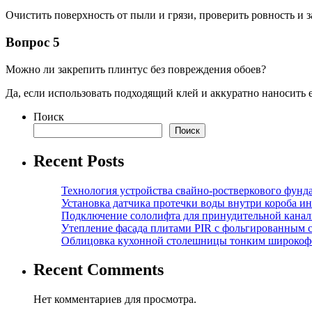
Очистить поверхность от пыли и грязи, проверить ровность и 
Вопрос 5
Можно ли закрепить плинтус без повреждения обоев?
Да, если использовать подходящий клей и аккуратно наносить 
Поиск
Поиск
Recent Posts
Технология устройства свайно-ростверкового фунд
Установка датчика протечки воды внутри короба и
Подключение сололифта для принудительной канал
Утепление фасада плитами PIR с фольгированным 
Облицовка кухонной столешницы тонким широкоф
Recent Comments
Нет комментариев для просмотра.