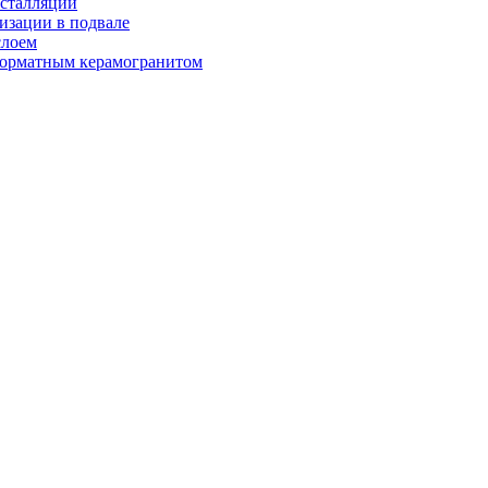
нсталляции
изации в подвале
слоем
орматным керамогранитом