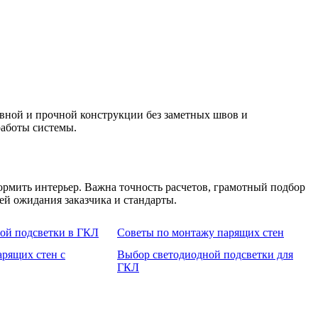
вной и прочной конструкции без заметных швов и
работы системы.
рмить интерьер. Важна точность расчетов, грамотный подбор
ей ожидания заказчика и стандарты.
ной подсветки в ГКЛ
Советы по монтажу парящих стен
арящих стен с
Выбор светодиодной подсветки для
ГКЛ