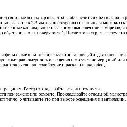
ы под световые ленты заранее, чтобы обеспечить их безопасное и
 оставляя зазор в 2-3 мм для последующего финиша и монтажа ск
отовленные каналы, закрепляя с помощью клея или саморезов, из
ка обустраиваемых поверхностей. После этого скрытые элементы
е и финальные шпатлевки, аккуратно зашлифуйте для получения 
 проверьте равномерность освещения и отсутствие мерцаний или
вные покрытие или оздобление (краска, пленка, обои).
и трещинам. Всегда закладывайте резерв прочности.
сти при замене или ремонте. Прокладывайте отдельной магистр
ют тепло. Учитывайте это при выборе освещения и вентиляции.