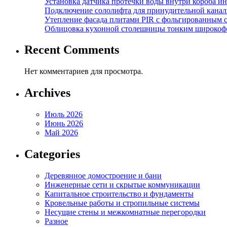
Установка датчика протечки воды внутри короба и
Подключение сололифта для принудительной канал
Утепление фасада плитами PIR с фольгированным 
Облицовка кухонной столешницы тонким широкоф
Recent Comments
Нет комментариев для просмотра.
Archives
Июль 2026
Июнь 2026
Май 2026
Categories
Деревянное домостроение и бани
Инженерные сети и скрытые коммуникации
Капитальное строительство и фундаменты
Кровельные работы и стропильные системы
Несущие стены и межкомнатные перегородки
Разное