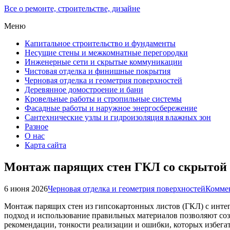
Все о ремонте, строительстве, дизайне
Меню
Капитальное строительство и фундаменты
Несущие стены и межкомнатные перегородки
Инженерные сети и скрытые коммуникации
Чистовая отделка и финишные покрытия
Черновая отделка и геометрия поверхностей
Деревянное домостроение и бани
Кровельные работы и стропильные системы
Фасадные работы и наружное энергосбережение
Сантехнические узлы и гидроизоляция влажных зон
Разное
О нас
Карта сайта
Монтаж парящих стен ГКЛ со скрытой 
6 июня 2026
Черновая отделка и геометрия поверхностей
Коммен
Монтаж парящих стен из гипсокартонных листов (ГКЛ) с интег
подход и использование правильных материалов позволяют соз
рекомендации, тонкости реализации и ошибки, которых избегат