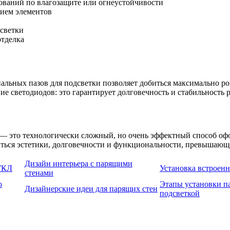
бований по влагозащите или огнеустойчивости
нием элементов
дсветки
отделка
льных пазов для подсветки позволяет добиться максимально ро
ие светодиодов: это гарантирует долговечность и стабильность 
— это технологически сложный, но очень эффектный способ офо
иться эстетики, долговечности и функциональности, превышающ
Дизайн интерьера с парящими
 ГКЛ
Установка встроен
стенами
о
Этапы установки п
Дизайнерские идеи для парящих стен
подсветкой