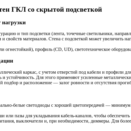
ен ГКЛ со скрытой подсветкой
т нагрузки
гурацию и тип подсветки (лента, точечные светильники, направ
и и свойств материалов. Стена с подсветкой может увеличить на
ли огнестойкий), профиль (CD, UD), светотехническое оборудова
дации
ллический каркас, с учетом отверстий под кабели и профили дл
ь и устойчивость. Для этого применяют усиленные металлическ
й подбор и расположение — залог ровности и отсутствия проги
трально-белые светодиоды с хорошей цветопередачей — минимум 
ши или пазы для укладывания кабель-каналов, чтобы обеспечить 
питания, выключатели и, при необходимости, диммеры. Для бо