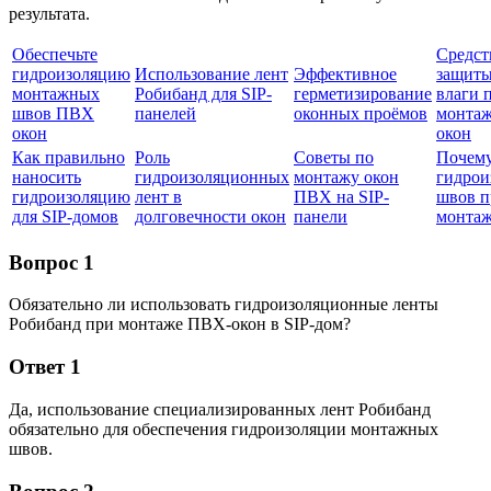
результата.
Обеспечьте
Средст
гидроизоляцию
Использование лент
Эффективное
защиты
монтажных
Робибанд для SIP-
герметизирование
влаги 
швов ПВХ
панелей
оконных проёмов
монта
окон
окон
Как правильно
Роль
Советы по
Почему
наносить
гидроизоляционных
монтажу окон
гидрои
гидроизоляцию
лент в
ПВХ на SIP-
швов п
для SIP-домов
долговечности окон
панели
монтаж
Вопрос 1
Обязательно ли использовать гидроизоляционные ленты
Робибанд при монтаже ПВХ-окон в SIP-дом?
Ответ 1
Да, использование специализированных лент Робибанд
обязательно для обеспечения гидроизоляции монтажных
швов.