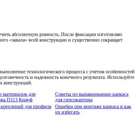
печить абсолютную ровность. После фиксации изготовляю
ного «завала» всей конструкции и существенно сокращает
выполнение технологического процесса с учетом особенностей
олговечность и надежность конечного результата. Используйте
х конструкций.
 материалов для
Советы по выравниванию каркаса
жа П113 Кнауф
для гипсокартона
креплений для профиля
Ошибки при монтаже каркаса и как
их избегать