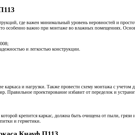
П113
струкций, где важен минимальный уровень неровностей и прост
, что особенно важно при монтаже во влажных помещениях. Осн
008;
надежностью и легкостью конструкции.
е каркаса и нагрузки. Также провести схему монтажа с учетом 
ир. Правильное проектирование избавит от переделок и устрани
к которой крепится каркас, должна быть очищена от пыли, гряз
питки и герметики.
ркаса Кнауф П113