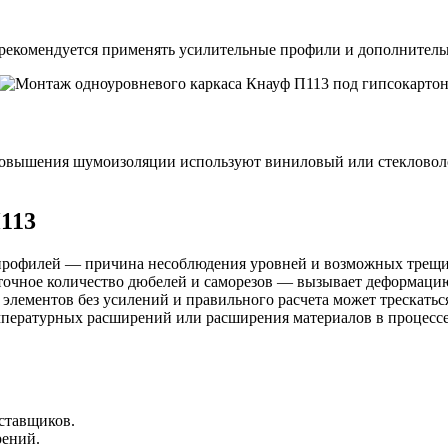
 рекомендуется применять усилительные профили и дополнительн
повышения шумоизоляции используют виниловый или стекловол
113
рофилей — причина несоблюдения уровней и возможных трещин
точное количество дюбелей и саморезов — вызывает деформаци
лементов без усилений и правильного расчета может трескаться
мпературных расширений или расширения материалов в процессе
ставщиков.
рений.