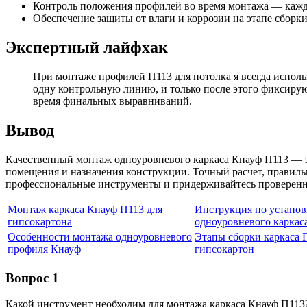
Контроль положения профилей во время монтажа — кажд
Обеспечение защиты от влаги и коррозии на этапе сборки
Экспертный лайфхак
При монтаже профилей П113 для потолка я всегда испол
одну контрольную линию, и только после этого фиксирую
время финальных выравниваний.
Вывод
Качественный монтаж одноуровневого каркаса Кнауф П113 — эт
помещения и назначения конструкции. Точный расчет, правильн
профессиональные инструменты и придерживайтесь проверенны
Монтаж каркаса Кнауф П113 для
Инструкция по установ
гипсокартона
одноуровневого каркас
Особенности монтажа одноуровневого
Этапы сборки каркаса 
профиля Кнауф
гипсокартон
Вопрос 1
Какой инструмент необходим для монтажа каркаса Кнауф П113