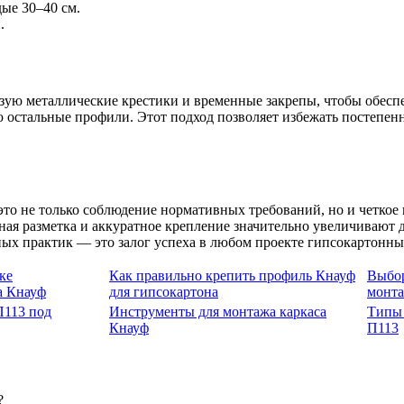
ые 30–40 см.
.
ьзую металлические крестики и временные закрепы, чтобы обес
 остальные профили. Этот подход позволяет избежать постепен
о не только соблюдение нормативных требований, но и четкое 
ая разметка и аккуратное крепление значительно увеличивают д
х практик — это залог успеха в любом проекте гипсокартонны
ке
Как правильно крепить профиль Кнауф
Выбор
а Кнауф
для гипсокартона
монта
П113 под
Инструменты для монтажа каркаса
Типы 
Кнауф
П113
?