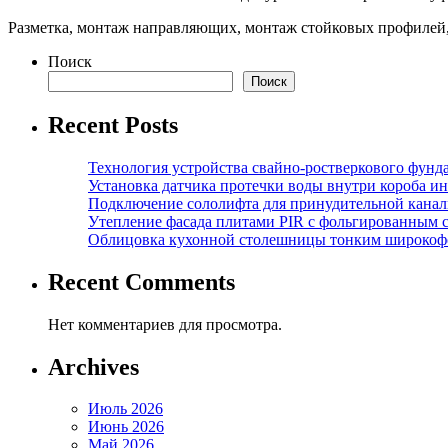
Разметка, монтаж направляющих, монтаж стойковых профилей, 
Поиск
Поиск
Recent Posts
Технология устройства свайно-ростверкового фунд
Установка датчика протечки воды внутри короба и
Подключение сололифта для принудительной канал
Утепление фасада плитами PIR с фольгированным 
Облицовка кухонной столешницы тонким широкоф
Recent Comments
Нет комментариев для просмотра.
Archives
Июль 2026
Июнь 2026
Май 2026