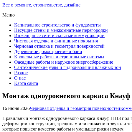
Все о ремонте, строительстве, дизайне
Меню
Капитальное строительство и фундаменты
Несущие стены и межкомнатные перегородки
Инженерные сети и скрытые коммуникации
Чистовая отделка и финишные покрытия
Черновая отделка и геометрия поверхностей
Деревянное домостроение и бани
Кровельные работы и стропильные системы
Фасадные работы и наружное энергосбережение
Сантехнические узлы и гидроизоляция влажных зон
Разное
О нас
Карта сайта
Монтаж одноуровневого каркаса Кнауф 
16 июня 2026
Черновая отделка и геометрия поверхностей
Комме
Правильный монтаж одноуровневого каркаса Кнауф П113 под г
деформации конструкции, трещинам или снижению звуко- и те
которые повысят качество работы и уменьшат риски неудач.