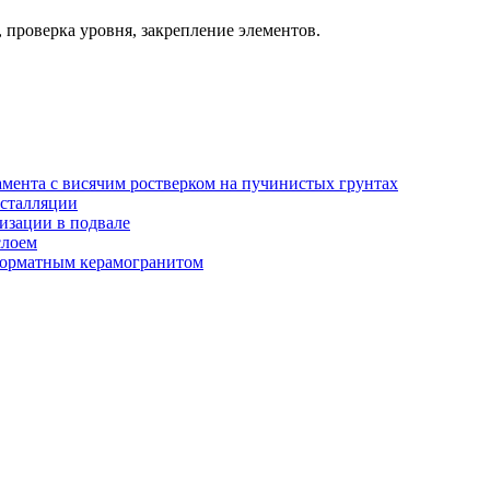
проверка уровня, закрепление элементов.
амента с висячим ростверком на пучинистых грунтах
нсталляции
изации в подвале
слоем
орматным керамогранитом