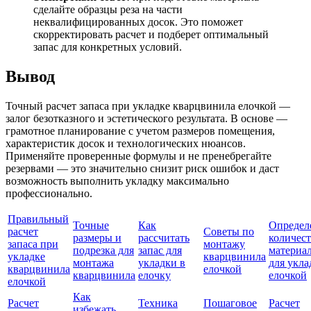
сделайте образцы реза на части
неквалифицированных досок. Это поможет
скорректировать расчет и подберет оптимальный
запас для конкретных условий.
Вывод
Точный расчет запаса при укладке кварцвинила елочкой —
залог безотказного и эстетического результата. В основе —
грамотное планирование с учетом размеров помещения,
характеристик досок и технологических нюансов.
Применяйте проверенные формулы и не пренебрегайте
резервами — это значительно снизит риск ошибок и даст
возможность выполнить укладку максимально
профессионально.
Правильный
Точные
Как
Определ
расчет
Советы по
размеры и
рассчитать
количест
запаса при
монтажу
подрезка для
запас для
материа
укладке
кварцвинила
монтажа
укладки в
для укла
кварцвинила
елочкой
кварцвинила
елочку
елочкой
елочкой
Как
Расчет
Техника
Пошаговое
Расчет
избежать