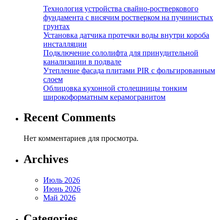
Технология устройства свайно-ростверкового
фундамента с висячим ростверком на пучинистых
грунтах
Установка датчика протечки воды внутри короба
инсталляции
Подключение сололифта для принудительной
канализации в подвале
Утепление фасада плитами PIR с фольгированным
слоем
Облицовка кухонной столешницы тонким
широкоформатным керамогранитом
Recent Comments
Нет комментариев для просмотра.
Archives
Июль 2026
Июнь 2026
Май 2026
Categories