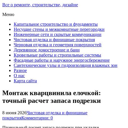
Все о ремонте, строительстве, дизайне
Меню
Капитальное строительство и фундаменты
Несущие стены и межкомнатные перегородки
Инженерные сети и скрытые коммуникации
Чистовая отделка и финишные покрытия
Черновая отделка и геометрия поверхностей
Деревянное домостроение и бани
Кровельные работы и стропильные системы
Фасадные работы и наружное энергосбережение
Сантехнические узлы и гидроизоляция влажных зон
Разное
О нас
Карта сайта
Монтаж кварцвинила елочкой:
точный расчет запаса подрезки
8 июня 2026
Чистовая отделка и финишные
покрытия
Комментарии: 0
Правильный расчет запаса подрезки при укладке