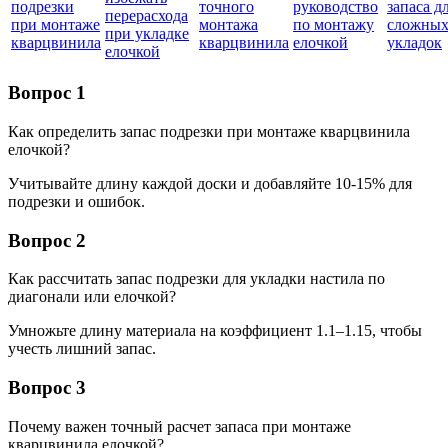
подрезки
точного
руководство
запаса д
перерасхода
при монтаже
монтажа
по монтажу
сложны
при укладке
кварцвинила
кварцвинила
елочкой
укладок
елочкой
Вопрос 1
Как определить запас подрезки при монтаже кварцвинила
елочкой?
Учитывайте длину каждой доски и добавляйте 10-15% для
подрезки и ошибок.
Вопрос 2
Как рассчитать запас подрезки для укладки настила по
диагонали или елочкой?
Умножьте длину материала на коэффициент 1.1–1.15, чтобы
учесть лишний запас.
Вопрос 3
Почему важен точный расчет запаса при монтаже
кварцвинила елочкой?