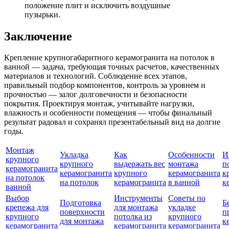
положение плит и исключить воздушные
пузырьки.
Заключение
Крепление крупногабаритного керамогранита на потолок в
ванной — задача, требующая точных расчетов, качественных
материалов и технологий. Соблюдение всех этапов,
правильный подбор компонентов, контроль за уровнем и
прочностью — залог долговечности и безопасности
покрытия. Проектируя монтаж, учитывайте нагрузки,
влажность и особенности помещения — чтобы финальный
результат радовал и сохранял презентабельный вид на долгие
годы.
Монтаж
Укладка
Как
Особенности
И
крупного
крупного
выдержать вес
монтажа
п
керамогранита
керамогранита
крупного
керамогранита
к
на потолок
на потолок
керамогранита
в ванной
к
ванной
Выбор
Инструменты
Советы по
Подготовка
Б
крепежа для
для монтажа
укладке
поверхности
п
крупного
потолка из
крупного
для монтажа
к
керамогранита
керамогранита
керамогранита