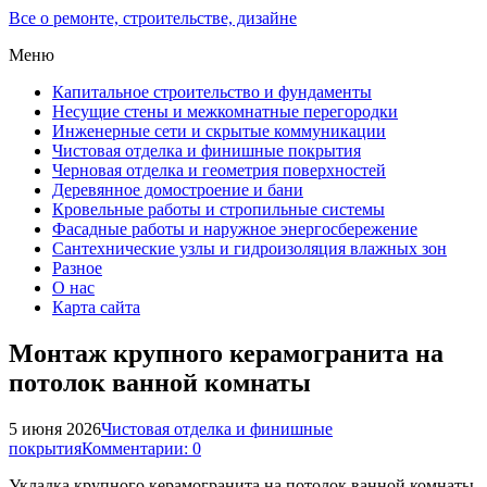
Все о ремонте, строительстве, дизайне
Меню
Капитальное строительство и фундаменты
Несущие стены и межкомнатные перегородки
Инженерные сети и скрытые коммуникации
Чистовая отделка и финишные покрытия
Черновая отделка и геометрия поверхностей
Деревянное домостроение и бани
Кровельные работы и стропильные системы
Фасадные работы и наружное энергосбережение
Сантехнические узлы и гидроизоляция влажных зон
Разное
О нас
Карта сайта
Монтаж крупного керамогранита на
потолок ванной комнаты
5 июня 2026
Чистовая отделка и финишные
покрытия
Комментарии: 0
Укладка крупного керамогранита на потолок ванной комнаты