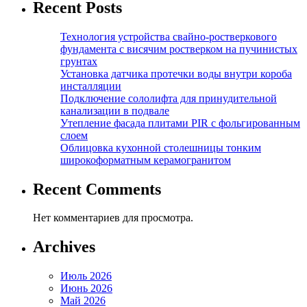
Recent Posts
Технология устройства свайно-ростверкового
фундамента с висячим ростверком на пучинистых
грунтах
Установка датчика протечки воды внутри короба
инсталляции
Подключение сололифта для принудительной
канализации в подвале
Утепление фасада плитами PIR с фольгированным
слоем
Облицовка кухонной столешницы тонким
широкоформатным керамогранитом
Recent Comments
Нет комментариев для просмотра.
Archives
Июль 2026
Июнь 2026
Май 2026