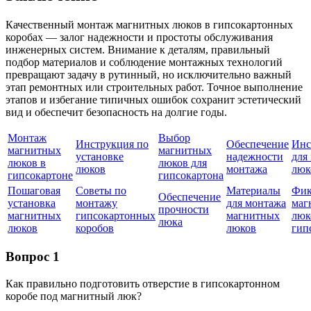
Качественный монтаж магнитных люков в гипсокартонных
коробах — залог надежности и простоты обслуживания
инженерных систем. Внимание к деталям, правильный
подбор материалов и соблюдение монтажных технологий
превращают задачу в рутинный, но исключительно важный
этап ремонтных или строительных работ. Точное выполнение
этапов и избегание типичных ошибок сохранит эстетический
вид и обеспечит безопасность на долгие годы.
Монтаж
Выбор
Инструкция по
Обеспечение
Инс
магнитных
магнитных
установке
надежности
для
люков в
люков для
люков
монтажа
люк
гипсокартоне
гипсокартона
Пошаговая
Советы по
Материалы
Фик
Обеспечение
установка
монтажу
для монтажа
маг
прочности
магнитных
гипсокартонных
магнитных
люк
люка
люков
коробов
люков
гип
Вопрос 1
Как правильно подготовить отверстие в гипсокартонном
коробе под магнитный люк?