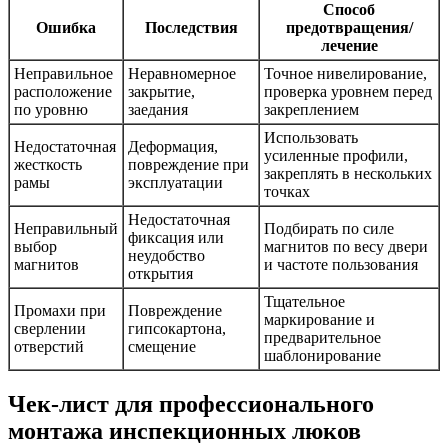
Способ
Ошибка
Последствия
предотвращения/
лечение
Неправильное
Неравномерное
Точное нивелирование,
расположение
закрытие,
проверка уровнем перед
по уровню
заедания
закреплением
Использовать
Недостаточная
Деформация,
усиленные профили,
жесткость
повреждение при
закреплять в нескольких
рамы
эксплуатации
точках
Недостаточная
Неправильный
Подбирать по силе
фиксация или
выбор
магнитов по весу двери
неудобство
магнитов
и частоте пользования
открытия
Тщательное
Промахи при
Повреждение
маркирование и
сверлении
гипсокартона,
предварительное
отверстий
смещение
шаблонирование
Чек-лист для профессионального
монтажа инспекционных люков