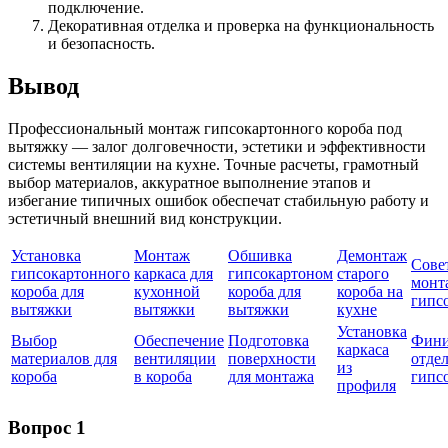
подключение.
Декоративная отделка и проверка на функциональность
и безопасность.
Вывод
Профессиональный монтаж гипсокартонного короба под
вытяжку — залог долговечности, эстетики и эффективности
системы вентиляции на кухне. Точные расчеты, грамотный
выбор материалов, аккуратное выполнение этапов и
избегание типичных ошибок обеспечат стабильную работу и
эстетичный внешний вид конструкции.
Установка
Монтаж
Обшивка
Демонтаж
Сове
гипсокартонного
каркаса для
гипсокартоном
старого
монт
короба для
кухонной
короба для
короба на
гипс
вытяжки
вытяжки
вытяжки
кухне
Установка
Выбор
Обеспечение
Подготовка
Фин
каркаса
материалов для
вентиляции
поверхности
отде
из
короба
в короба
для монтажа
гипс
профиля
Вопрос 1