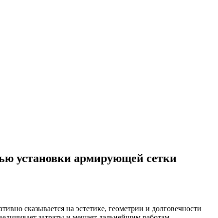
щью установки армирующей сетки
тивно сказывается на эстетике, геометрии и долговечности
величивает затраты и мешает дальнейшим работам.