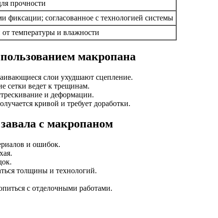
для прочности
и фиксации; согласованное с технологией системы
ти от температуры и влажности
спользованием макропана
слаивающиеся слои ухудшают сцепление.
е сетки ведет к трещинам.
трескивание и деформации.
олучается кривой и требует доработки.
завала с макропаном
ериалов и ошибок.
хая.
док.
ться толщины и технологий.
ропиться с отделочными работами.