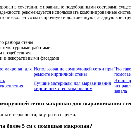
ропан в сочетании с правильно подобранными составами сущес
 надежности рекомендуется использовать комбинированные сист
что позволяет создать прочную и долговечную фасадную констр
а
о разбора стены.
и штукатурными работами.
 воздействиям.
и и декоративными фасадами.
ке макропан для
Использование армирующей сетки при
Что так
ремонте кирпичной стены
помогае
ить
Этапы р
Лучшие материалы для выравнивания
укрепления
исправл
кирпичных стен макропаном
завала
 армирующей сетки макропан для выравнивания ст
щины и неровности, внутри и снаружи.
а более 5 см с помощью макропан?