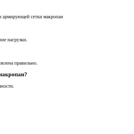
ние нагрузки.
овлена правильно.
 макропан?
чности.