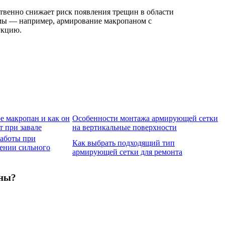
твенно снижает риск появления трещин в области
емы — например, армирование макропаном с
укцию.
ое макропан и как он
Особенности монтажа армирующей сетки
т при завале
на вертикальные поверхности
аботы при
Как выбрать подходящий тип
ении сильного
армирующей сетки для ремонта
ены?