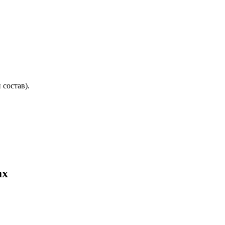
состав).
ах