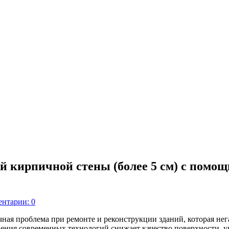
й кирпичной стены (более 5 см) с помо
нтарии: 0
ая проблема при ремонте и реконструкции зданий, которая нега
ения современных технологий снижает качество поверхности, у