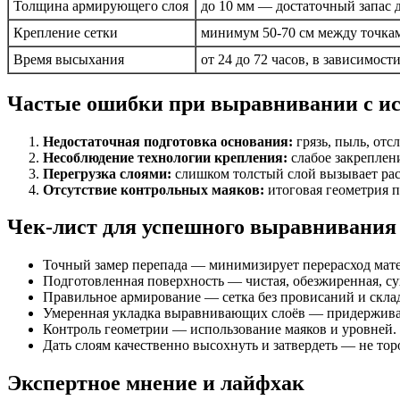
Толщина армирующего слоя
до 10 мм — достаточный запас 
Крепление сетки
минимум 50-70 см между точкам
Время высыхания
от 24 до 72 часов, в зависимос
Частые ошибки при выравнивании с и
Недостаточная подготовка основания:
грязь, пыль, от
Несоблюдение технологии крепления:
слабое закреплени
Перегрузка слоями:
слишком толстый слой вызывает рас
Отсутствие контрольных маяков:
итоговая геометрия п
Чек-лист для успешного выравнивания 
Точный замер перепада — минимизирует перерасход мат
Подготовленная поверхность — чистая, обезжиренная, су
Правильное армирование — сетка без провисаний и скла
Умеренная укладка выравнивающих слоёв — придержива
Контроль геометрии — использование маяков и уровней.
Дать слоям качественно высохнуть и затвердеть — не то
Экспертное мнение и лайфхак