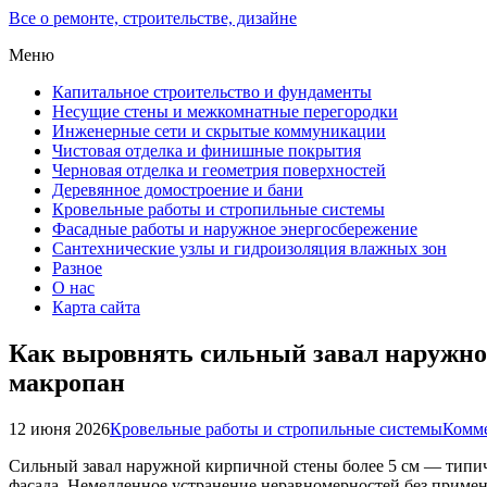
Все о ремонте, строительстве, дизайне
Меню
Капитальное строительство и фундаменты
Несущие стены и межкомнатные перегородки
Инженерные сети и скрытые коммуникации
Чистовая отделка и финишные покрытия
Черновая отделка и геометрия поверхностей
Деревянное домостроение и бани
Кровельные работы и стропильные системы
Фасадные работы и наружное энергосбережение
Сантехнические узлы и гидроизоляция влажных зон
Разное
О нас
Карта сайта
Как выровнять сильный завал наружно
макропан
12 июня 2026
Кровельные работы и стропильные системы
Комме
Сильный завал наружной кирпичной стены более 5 см — типичн
фасада. Немедленное устранение неравномерностей без примен