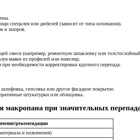
тены.
щи спецклея или дюбелей (зависит от типа основания).
к и зазоров.
ей смеси (например, ремонтную шпаклевку или толстослойный 
ьзуя маяки из профилей или нивелир.
м при необходимости корректировки крупного перепада.
 шлифовка, гипсовка или другое фасадное покрытие.
оративные штукатурки или облицовка.
я макропана при значительных перепад
ачение/рекомендации
 материала и назначения)