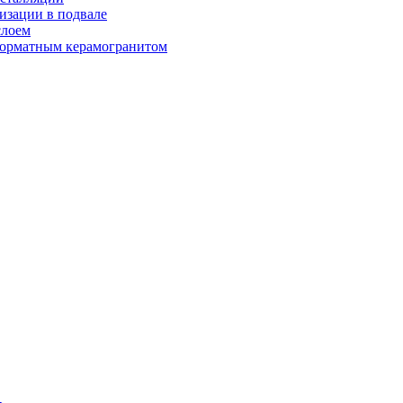
изации в подвале
слоем
орматным керамогранитом