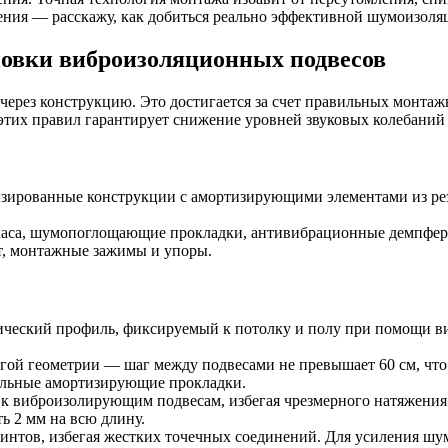
ения — расскажу, как добиться реально эффективной шумоизоля
овки виброизоляционных подвесов
через конструкцию. Это достигается за счет правильных монт
этих правил гарантирует снижение уровней звуковых колебаний
лизированные конструкции с амортизирующими элементами из р
ркаса, шумопоглощающие прокладки, антивибрационные демпфер
рт, монтажные зажимы и упоры.
лический профиль, фиксируемый к потолку и полу при помощи 
рогой геометрии — шаг между подвесами не превышает 60 см, что
альные амортизирующие прокладки.
а к виброизолирующим подвесам, избегая чрезмерного натяжени
ь 2 мм на всю длину.
винтов, избегая жестких точечных соединений. Для усиления ш