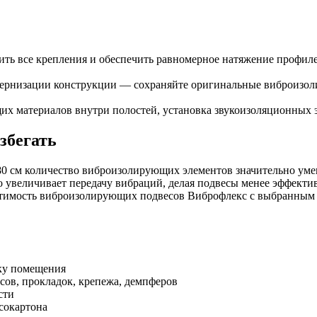
рить все крепления и обеспечить равномерное натяжение профил
дернизации конструкции — сохраняйте оригинальные виброизол
х материалов внутри полостей, установка звукоизоляционных э
збегать
 80 см количество виброизолирующих элементов значительно уме
то увеличивает передачу вибраций, делая подвесы менее эффект
стимость виброизолирующих подвесов Виброфлекс с выбранным 
ику помещения
сов, прокладок, крепежа, демпферов
сти
сокартона