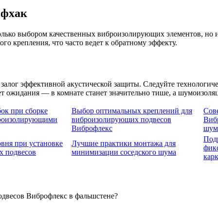
йфхак
олько выбором качественных виброизолирующих элементов, но 
го крепления, что часто ведет к обратному эффекту.
алог эффективной акустической защиты. Следуйте технологичес
ет ожидания — в комнате станет значительно тише, а шумоизол
ок при сборке
Выбор оптимальных креплений для
Сов
броизолирующими
виброизолирующих подвесов
Виб
Виброфлекс
шум
Под
вня при установке
Лучшие практики монтажа для
фик
х подвесов
минимизации соседского шума
карк
одвесов Виброфлекс в фальшстене?