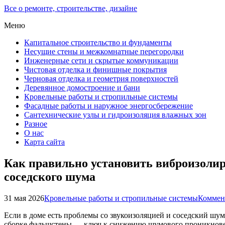
Все о ремонте, строительстве, дизайне
Меню
Капитальное строительство и фундаменты
Несущие стены и межкомнатные перегородки
Инженерные сети и скрытые коммуникации
Чистовая отделка и финишные покрытия
Черновая отделка и геометрия поверхностей
Деревянное домостроение и бани
Кровельные работы и стропильные системы
Фасадные работы и наружное энергосбережение
Сантехнические узлы и гидроизоляция влажных зон
Разное
О нас
Карта сайта
Как правильно установить виброизоли
соседского шума
31 мая 2026
Кровельные работы и стропильные системы
Коммен
Если в доме есть проблемы со звукоизоляцией и соседский шу
сборке фальшстены — ключ к снижению шумового проникновени