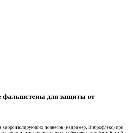
е фальшстены для защиты от
ка виброизолирующих подвесов (например, Виброфлекс) при
ит уровни структурного шума и обеспечит комфорт. В этой