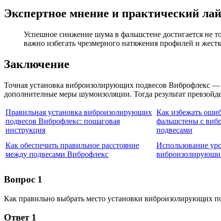
Экспертное мнение и практический ла
Успешное снижение шума в фальшстене достигается не т
важно избегать чрезмерного натяжения профилей и жестко
Заключение
Точная установка виброизолирующих подвесов Виброфлекс — з
дополнителные меры шумоизоляции. Тогда результат превзойд
Правильная установка виброизолирующих
Как избежать ошиб
подвесов Виброфлекс: пошаговая
фальшстены с ви
инструкция
подвесами
Как обеспечить правильное расстояние
Использование уро
между подвесами Виброфлекс
виброизолирующи
Вопрос 1
Как правильно выбрать место установки виброизолирующих п
Ответ 1