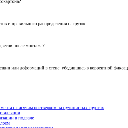
сокартона?
ов и правильного распределения нагрузок.
двесов после монтажа?
рещин или деформаций в стене, убедившись в корректной фиксац
амента с висячим ростверком на пучинистых грунтах
нсталляции
изации в подвале
слоем