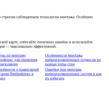
и строгим соблюдением технологии монтажа. Особенно
кой карте, избегайте типичных ошибок и используйте
яция — максимально эффективной.
еты по монтажу
Особенности монтажа
рофлекс для снижения
виброизоляционных подвесов на
оизоляции
разные типы стен
робности о правильной
Ошибки при монтаже
сации Виброфлекс в
виброизоляционных систем и как
асе
их избегать