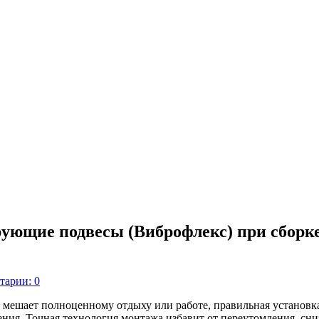
рующие подвесы (Виброфлекс) при сборк
тарии: 0
м мешает полноценному отдыху или работе, правильная установ
я. Точная технология монтажа избавит от переутомления, сниз