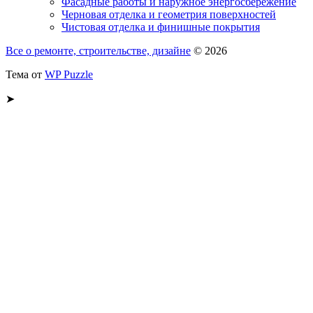
Фасадные работы и наружное энергосбережение
Черновая отделка и геометрия поверхностей
Чистовая отделка и финишные покрытия
Все о ремонте, строительстве, дизайне
© 2026
Тема от
WP Puzzle
➤