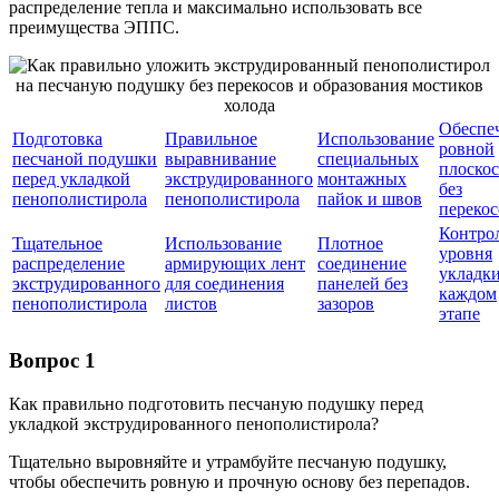
распределение тепла и максимально использовать все
преимущества ЭППС.
Обеспе
Подготовка
Правильное
Использование
ровной
песчаной подушки
выравнивание
специальных
плоско
перед укладкой
экструдированного
монтажных
без
пенополистирола
пенополистирола
пайок и швов
перекос
Контро
Тщательное
Использование
Плотное
уровня
распределение
армирующих лент
соединение
укладки
экструдированного
для соединения
панелей без
каждом
пенополистирола
листов
зазоров
этапе
Вопрос 1
Как правильно подготовить песчаную подушку перед
укладкой экструдированного пенополистирола?
Тщательно выровняйте и утрамбуйте песчаную подушку,
чтобы обеспечить ровную и прочную основу без перепадов.