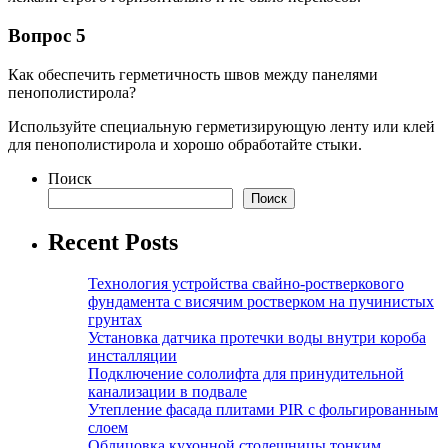
Вопрос 5
Как обеспечить герметичность швов между панелями
пенополистирола?
Используйте специальную герметизирующую ленту или клей
для пенополистирола и хорошо обработайте стыки.
Поиск
Поиск
Recent Posts
Технология устройства свайно-ростверкового
фундамента с висячим ростверком на пучинистых
грунтах
Установка датчика протечки воды внутри короба
инсталляции
Подключение сололифта для принудительной
канализации в подвале
Утепление фасада плитами PIR с фольгированным
слоем
Облицовка кухонной столешницы тонким