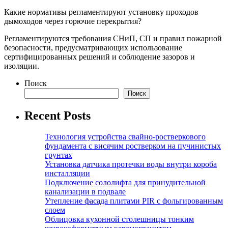
Какие нормативы регламентируют установку проходов
дымоходов через горючие перекрытия?
Регламентируются требования СНиП, СП и правил пожарной
безопасности, предусматривающих использование
сертифицированных решений и соблюдение зазоров и
изоляции.
Поиск
Поиск
Recent Posts
Технология устройства свайно-ростверкового
фундамента с висячим ростверком на пучинистых
грунтах
Установка датчика протечки воды внутри короба
инсталляции
Подключение сололифта для принудительной
канализации в подвале
Утепление фасада плитами PIR с фольгированным
слоем
Облицовка кухонной столешницы тонким