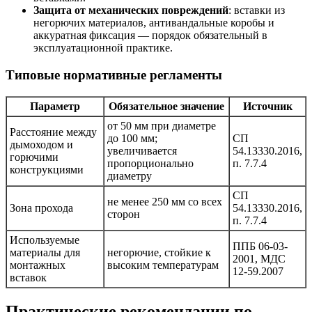
Защита от механических повреждений
: вставки из
негорючих материалов, антивандальные коробы и
аккуратная фиксация — порядок обязательный в
эксплуатационной практике.
Типовые нормативные регламенты
Параметр
Обязательное значение
Источник
от 50 мм при диаметре
Расстояние между
до 100 мм;
СП
дымоходом и
увеличивается
54.13330.2016,
горючими
пропорционально
п. 7.7.4
конструкциями
диаметру
СП
не менее 250 мм со всех
Зона прохода
54.13330.2016,
сторон
п. 7.7.4
Используемые
ППБ 06-03-
материалы для
негорючие, стойкие к
2001, МДС
монтажных
высоким температурам
12-59.2007
вставок
Практические рекомендации по