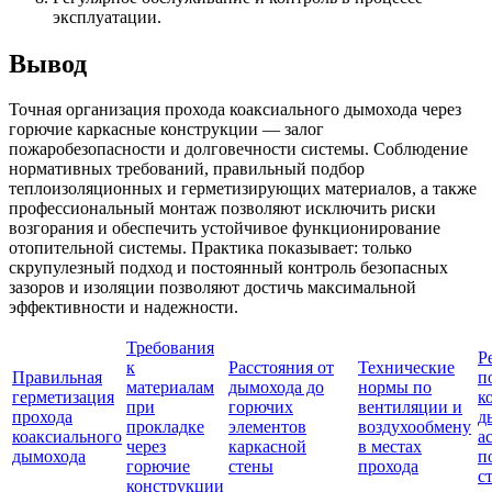
эксплуатации.
Вывод
Точная организация прохода коаксиального дымохода через
горючие каркасные конструкции — залог
пожаробезопасности и долговечности системы. Соблюдение
нормативных требований, правильный подбор
теплоизоляционных и герметизирующих материалов, а также
профессиональный монтаж позволяют исключить риски
возгорания и обеспечить устойчивое функционирование
отопительной системы. Практика показывает: только
скрупулезный подход и постоянный контроль безопасных
зазоров и изоляции позволяют достичь максимальной
эффективности и надежности.
Требования
Р
к
Расстояния от
Технические
Правильная
п
материалам
дымохода до
нормы по
герметизация
к
при
горючих
вентиляции и
прохода
д
прокладке
элементов
воздухообмену
коаксиального
a
через
каркасной
в местах
дымохода
п
горючие
стены
прохода
с
конструкции