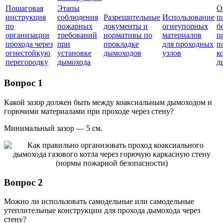
Пошаговая
Этапы
О
инструкция
соблюдения
Разрешительные
Использование
п
по
пожарных
документы и
огнеупорных
б
организации
требований
нормативы по
материалов
п
прохода через
при
прокладке
для проходных
п
огнестойкую
установке
дымоходов
узлов
к
перегородку
дымохода
д
Вопрос 1
Какой зазор должен быть между коаксиальным дымоходом и
горючими материалами при проходе через стену?
Минимальный зазор — 5 см.
Вопрос 2
Можно ли использовать самодельные или самодельные
утеплительные конструкции для прохода дымохода через
стену?