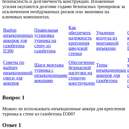
безопасность и долговечность конструкции. Вложенные
усилия окупаются долгими годами безопасных тренировок за
исключением необдуманных рисков или экономии на
ключевых компонентах.
Как
Выбор
Правильная
обеспечить
Удаление
инъекционных
установка
надежность
воздуха из
анкеров для
турника на
крепления
монтажной
газобетона
стену из
шведской
инъекции
D300
газобетона
стенки
Советы по
Обеспечение
Шаги монтажа
Типы
выбору
безопасной
турника с
инъекционных
инъекционной
нагрузки на
инъекционными
анкеров для
смеси для
стенную
анкерами
газобетона
анкеров
конструкцию
Вопрос 1
Можно ли использовать инъекционные анкера для крепления
турника к стене из газобетона D300?
Ответ 1