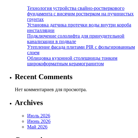
Технология устройства свайно-ростверкового
фундамента с висячим ростверком на пучинистых
грунтах
Установка датчика протечки воды внутри короба
инсталляции
Подключение сололифта для принудительной
канализации в подвале
Утепление фасада плитами PIR с фольгированным
слоем
Облицовка кухонной столешницы тонким
широкоформатным керамогранитом
Recent Comments
Нет комментариев для просмотра.
Archives
Июль 2026
Июнь 2026
Май 2026