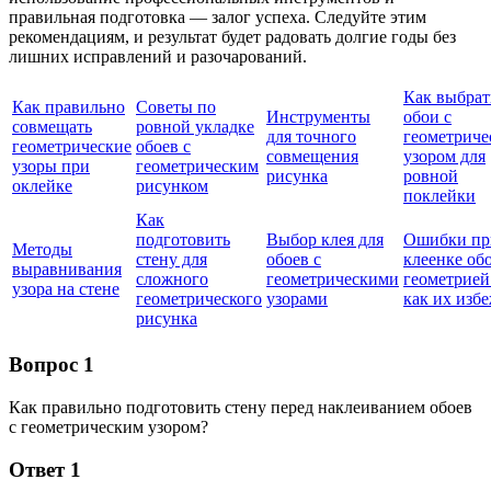
правильная подготовка — залог успеха. Следуйте этим
рекомендациям, и результат будет радовать долгие годы без
лишних исправлений и разочарований.
Как выбрат
Как правильно
Советы по
Инструменты
обои с
совмещать
ровной укладке
для точного
геометриче
геометрические
обоев с
совмещения
узором для
узоры при
геометрическим
рисунка
ровной
оклейке
рисунком
поклейки
Как
подготовить
Выбор клея для
Ошибки пр
Методы
стену для
обоев с
клеенке обо
выравнивания
сложного
геометрическими
геометрией
узора на стене
геометрического
узорами
как их изб
рисунка
Вопрос 1
Как правильно подготовить стену перед наклеиванием обоев
с геометрическим узором?
Ответ 1