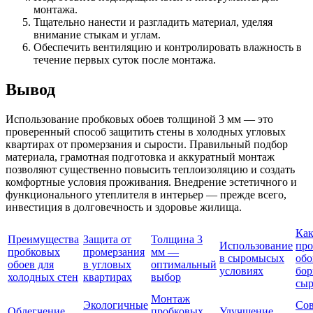
монтажа.
Тщательно нанести и разгладить материал, уделяя
внимание стыкам и углам.
Обеспечить вентиляцию и контролировать влажность в
течение первых суток после монтажа.
Вывод
Использование пробковых обоев толщиной 3 мм — это
проверенный способ защитить стены в холодных угловых
квартирах от промерзания и сырости. Правильный подбор
материала, грамотная подготовка и аккуратный монтаж
позволяют существенно повысить теплоизоляцию и создать
комфортные условия проживания. Внедрение эстетичного и
функционального утеплителя в интерьер — прежде всего,
инвестиция в долговечность и здоровье жилища.
Ка
Преимущества
Защита от
Толщина 3
Использование
про
пробковых
промерзания
мм —
в сыромысых
обо
обоев для
в угловых
оптимальный
условиях
бор
холодных стен
квартирах
выбор
сы
Монтаж
Экологичные
Сов
Облегчение
пробковых
Улучшение