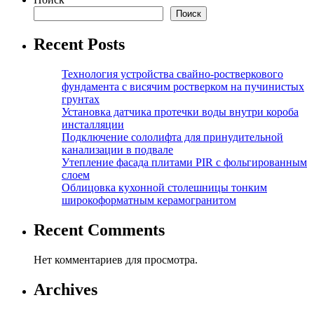
Поиск
Recent Posts
Технология устройства свайно-ростверкового
фундамента с висячим ростверком на пучинистых
грунтах
Установка датчика протечки воды внутри короба
инсталляции
Подключение сололифта для принудительной
канализации в подвале
Утепление фасада плитами PIR с фольгированным
слоем
Облицовка кухонной столешницы тонким
широкоформатным керамогранитом
Recent Comments
Нет комментариев для просмотра.
Archives