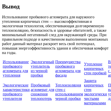
Вывод
Использование пробкового агломерата для наружного
утепления кирпичных стен — высокоэффективная и
экологичная технология, обеспечивающая долговременную
теплоизоляцию, безопасность и здоровье обитателей, а также
минимальный негативный след для окружающей среды. При
правильном подходе и качественном выполнении монтажных
работ данный материал раскроет весь свой потенциал,
повышая энергоэффективность здания и обеспечивая комфорт
на годы.
Использование
Экологичный
Преимущества
В
Утепление
пробкового
утеплитель
пробкового
т
кирпичных
агломерата для
из черной
агломерата для
с
стен пробкой
утепления
пробки
фасада
а
Защита
Экологические
Пробковый
Теплоизоляция
кирпичных
П
характеристики
агломерат для
стен с
стен
н
пробкового
снижения
использованием
экологически
у
утеплителя
теплопотерь
черной пробки
чистыми
д
материалами