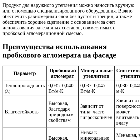
Продукт для наружного утепления можно наносить вручную
или с помощью специализированного оборудования. Важно
обеспечить равномерный слой без пустот и трещин, а также
обеспечить хорошее сцепление с основанием за счет
использования адгезивных составов, совместимых с
пробковой агломерационной смесью.
Преимущества использования
пробкового агломерата на фасаде
Пробковый
Минеральные
Синтетич
Параметр
агломерат
утеплители
утеплит
Теплопроводность
0,035–0,040
0,037–0,045
0,030–0,04
(λ)
Вт/м·К
Вт/м·К
м·К
Зависит от
Высокая,
Зависит от
поверхнос
благодаря
Влагостойкость
типа; часто
может
природным
гигроскопичен
впитывать
свойствам
влагу
Низкая:
Меньшая, 
Высокая,
минеральные