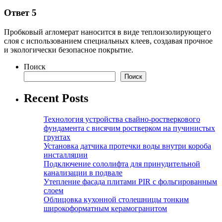
Ответ 5
Пробковый агломерат наносится в виде теплоизолирующего
слоя с использованием специальных клеев, создавая прочное
и экологически безопасное покрытие.
Поиск
Поиск
Recent Posts
Технология устройства свайно-ростверкового
фундамента с висячим ростверком на пучинистых
грунтах
Установка датчика протечки воды внутри короба
инсталляции
Подключение сололифта для принудительной
канализации в подвале
Утепление фасада плитами PIR с фольгированным
слоем
Облицовка кухонной столешницы тонким
широкоформатным керамогранитом