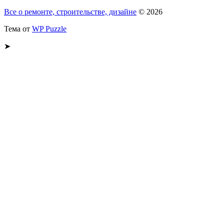
Все о ремонте, строительстве, дизайне
© 2026
Тема от
WP Puzzle
➤