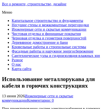
Все о ремонте, строительстве, дизайне
Меню
Капитальное строительство и фундаменты
Несущие стены и межкомнатные перегородки
Инженерные сети и скрытые коммуникации
Чистовая отделка и финишные покрытия
Черновая отделка и геометрия поверхностей
Деревянное домостроение и бани
Кровельные работы и стропильные системы
Фасадные работы и наружное энергосбережение
Сантехнические узлы и гидроизоляция влажных зон
Разное
О нас
Карта сайта
Использование металлорукава для
кабеля в горючих конструкциях
13 июня 2026
Инженерные сети и скрытые
коммуникации
Комментарии: 0
При проектировании систем электроснабжения в горючих