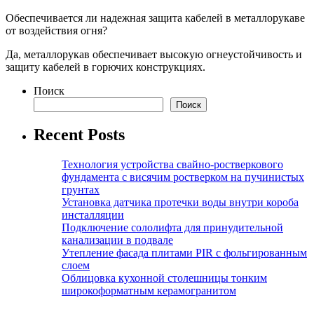
Обеспечивается ли надежная защита кабелей в металлорукаве
от воздействия огня?
Да, металлорукав обеспечивает высокую огнеустойчивость и
защиту кабелей в горючих конструкциях.
Поиск
Поиск
Recent Posts
Технология устройства свайно-ростверкового
фундамента с висячим ростверком на пучинистых
грунтах
Установка датчика протечки воды внутри короба
инсталляции
Подключение сололифта для принудительной
канализации в подвале
Утепление фасада плитами PIR с фольгированным
слоем
Облицовка кухонной столешницы тонким
широкоформатным керамогранитом