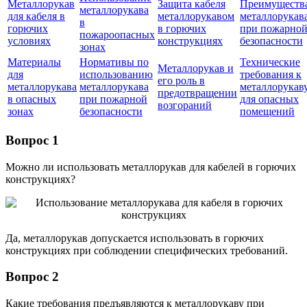
Металлорукав
Защита кабеля
Преимуществ
металлорукава
для кабеля в
металлорукавом
металлорукав
в
горючих
в горючих
при пожарно
пожароопасных
условиях
конструкциях
безопасности
зонах
Материалы
Нормативы по
Технические
Металлорукав и
для
использованию
требования к
его роль в
металлорукава
металлорукава
металлорукав
предотвращении
в опасных
при пожарной
для опасных
возгораний
зонах
безопасности
помещений
Вопрос 1
Можно ли использовать металлорукав для кабелей в горючих
конструкциях?
Да, металлорукав допускается использовать в горючих
конструкциях при соблюдении специфических требований.
Вопрос 2
Какие требования предъявляются к металлорукаву при