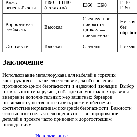
Класс
EI90 – EI180
EI30 –
EI60 – EI90
огнестойкости
(по заказу)
EI60
Средняя, при
Низкая
Коррозийная
покрытии
Высокая
без
стойкость
цинком —
обрабо
повышенная
Стоимость
Высокая
Средняя
Низкая
Заключение
Использование металлорукава для кабелей в горючих
конструкциях — ключевое условие для обеспечения
противопожарной безопасности и надежной изоляции. Выбор
правильного типа рукава, соблюдение монтажных правил и
внедрение дополнительных мер защитных барьеров
позволяют существенно снизить риски и обеспечить
соответствие нормативам пожарной безопасности. Важности
этого аспекта нельзя недооценивать — игнорирование
деталей в проекте часто приводит к дорогостоящим
последствиям.
Использование