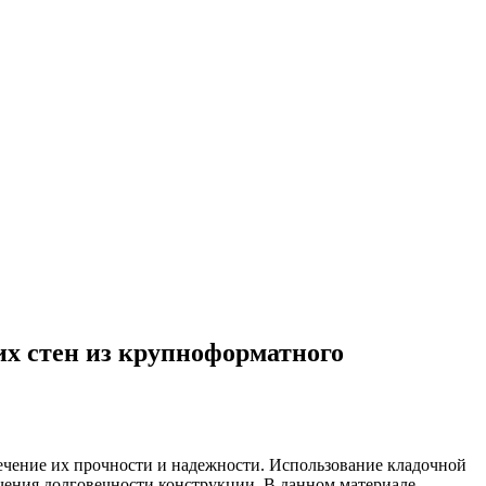
их стен из крупноформатного
ечение их прочности и надежности. Использование кладочной
чения долговечности конструкции. В данном материале