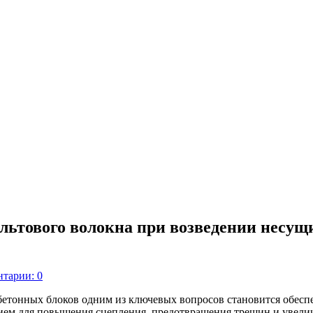
альтового волокна при возведении несущ
тарии: 0
етонных блоков одним из ключевых вопросов становится обесп
нием для повышения сцепления, предотвращения трещин и увели