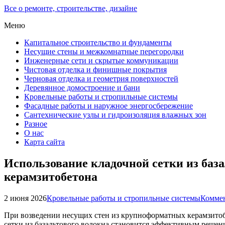
Все о ремонте, строительстве, дизайне
Меню
Капитальное строительство и фундаменты
Несущие стены и межкомнатные перегородки
Инженерные сети и скрытые коммуникации
Чистовая отделка и финишные покрытия
Черновая отделка и геометрия поверхностей
Деревянное домостроение и бани
Кровельные работы и стропильные системы
Фасадные работы и наружное энергосбережение
Сантехнические узлы и гидроизоляция влажных зон
Разное
О нас
Карта сайта
Использование кладочной сетки из баз
керамзитобетона
2 июня 2026
Кровельные работы и стропильные системы
Коммен
При возведении несущих стен из крупноформатных керамзитоб
сетки из базальтового волокна становится эффективным реше