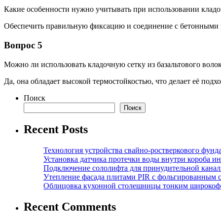
Какие особенности нужно учитывать при использовании кладоч
Обеспечить правильную фиксацию и соединение с бетонными 
Вопрос 5
Можно ли использовать кладочную сетку из базальтового вол
Да, она обладает высокой термостойкостью, что делает её подх
Поиск
Поиск
Recent Posts
Технология устройства свайно-ростверкового фунд
Установка датчика протечки воды внутри короба и
Подключение сололифта для принудительной канал
Утепление фасада плитами PIR с фольгированным 
Облицовка кухонной столешницы тонким широкоф
Recent Comments