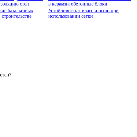
изоляцию стен
в керамзитобетонные блоки
ие базальтовых
Устойчивость к влаге и огню при
в строительстве
использовании сетки
стен?