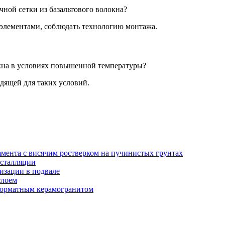
ной сетки из базальтового волокна?
элементами, соблюдать технологию монтажа.
окна в условиях повышенной температуры?
одящей для таких условий.
амента с висячим ростверком на пучинистых грунтах
нсталляции
изации в подвале
слоем
орматным керамогранитом