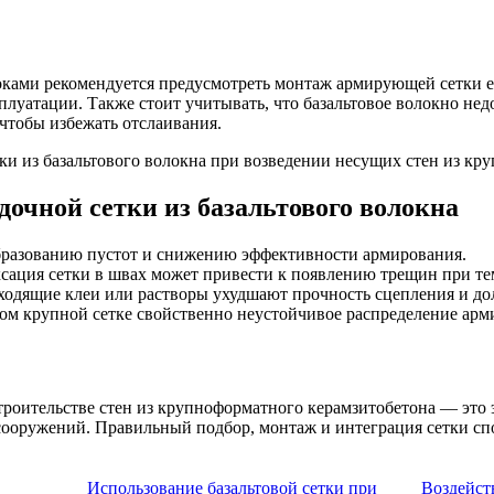
ами рекомендуется предусмотреть монтаж армирующей сетки ещ
плуатации. Также стоит учитывать, что базальтовое волокно не
чтобы избежать отслаивания.
очной сетки из базальтового волокна
образованию пустот и снижению эффективности армирования.
ксация сетки в швах может привести к появлению трещин при т
дходящие клеи или растворы ухудшают прочность сцепления и до
ком крупной сетке свойственно неустойчивое распределение ар
строительстве стен из крупноформатного керамзитобетона — эт
ооружений. Правильный подбор, монтаж и интеграция сетки сп
Использование базальтовой сетки при
Воздейст