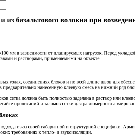
и из базальтового волокна при возведен
×100 мм в зависимости от планируемых нагрузок. Перед укладко
ставами и растворами, применяемыми на объекте.
евых узлах, соединениях блоков и по всей длине швов для обес
 в предварительно нанесенную клеевую смесь на нижний ряд бл
оков сетка должна быть полностью заделана в раствор или клеево
збегайте провисаний и заломов сетки для равномерного армирова
блоках
дхода из-за своей габаритной и структурной специфики. Армир
оких требованиях к тепло- и звукоизоляции.