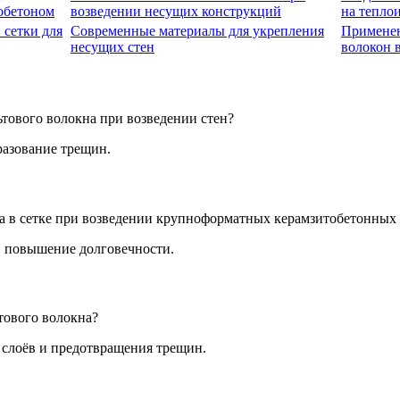
обетоном
возведении несущих конструкций
на тепло
 сетки для
Современные материалы для укрепления
Применен
несущих стен
волокон 
ьтового волокна при возведении стен?
разование трещин.
а в сетке при возведении крупноформатных керамзитобетонных 
и повышение долговечности.
тового волокна?
 слоёв и предотвращения трещин.