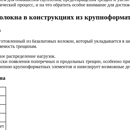
ический процесс, и на что обратить особое внимание для достиж
 волокна в конструкциях из крупноформа
а
готовленный из базальтовых волокон, который укладывается в ш
яемость трещинам.
ное распределение нагрузок.
иски появления поперечных и продольных трещин, особенно пр
динению крупноформатных элементов и нивелирует возможные де
на
ет