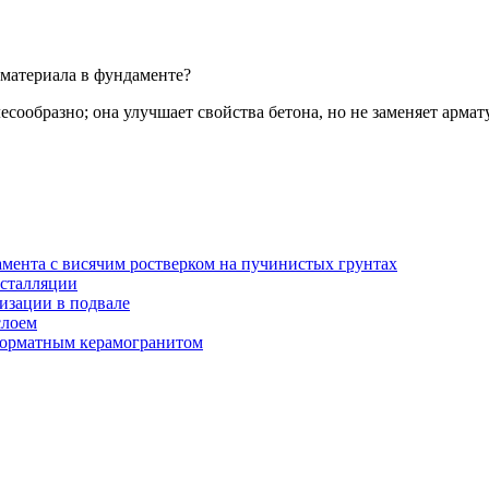
 материала в фундаменте?
есообразно; она улучшает свойства бетона, но не заменяет арма
амента с висячим ростверком на пучинистых грунтах
нсталляции
изации в подвале
слоем
орматным керамогранитом