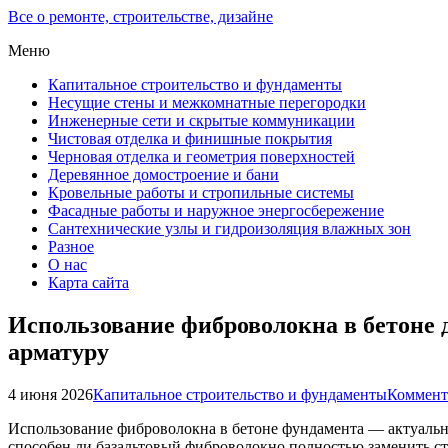
Все о ремонте, строительстве, дизайне
Меню
Капитальное строительство и фундаменты
Несущие стены и межкомнатные перегородки
Инженерные сети и скрытые коммуникации
Чистовая отделка и финишные покрытия
Черновая отделка и геометрия поверхностей
Деревянное домостроение и бани
Кровельные работы и стропильные системы
Фасадные работы и наружное энергосбережение
Сантехнические узлы и гидроизоляция влажных зон
Разное
О нас
Карта сайта
Использование фиброволокна в бетоне 
арматуру
4 июня 2026
Капитальное строительство и фундаменты
Коммент
Использование фиброволокна в бетоне фундамента — актуальн
способен ли базальтовый фиброволокно полностью заменить ст