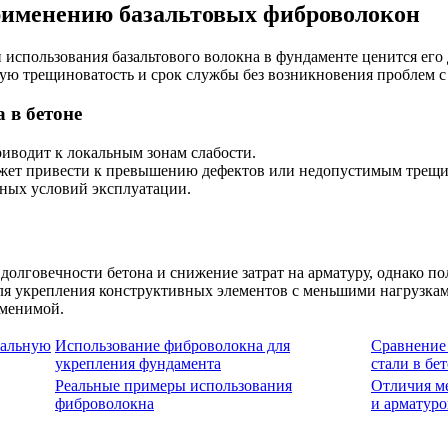
рименению базальтовых фиброволокон
спользования базальтового волокна в фундаменте ценится его 
шую трещиноватость и срок службы без возникновения проблем 
 в бетоне
иводит к локальным зонам слабости.
ожет привести к превышению дефектов или недопустимым трещи
ных условий эксплуатации.
лговечности бетона и снижение затрат на арматуру, однако пол
для укрепления конструктивных элементов с меньшими нагрузка
аменимой.
тальную
Использование фиброволокна для
Сравнение
укрепления фундамента
стали в бе
Реальные примеры использования
Отличия м
фиброволокна
и арматур