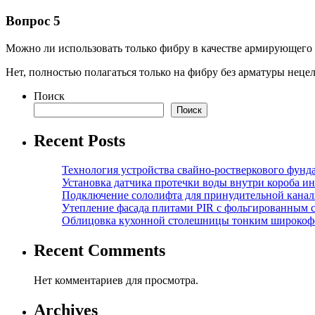
Вопрос 5
Можно ли использовать только фибру в качестве армирующего
Нет, полностью полагаться только на фибру без арматуры нецел
Поиск
Поиск
Recent Posts
Технология устройства свайно-ростверкового фунд
Установка датчика протечки воды внутри короба и
Подключение сололифта для принудительной канал
Утепление фасада плитами PIR с фольгированным 
Облицовка кухонной столешницы тонким широкоф
Recent Comments
Нет комментариев для просмотра.
Archives