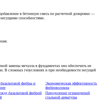
добавление в бетонную смесь по расчетной дозировке —
с несущими способностями.
нам.
ной замены металла в фундаментах оно обеспечить не
ми. В сложных геоусловиях и при необходимости несущей
 базальтовой фибры и
Экономическая эффективность
тоне
фиброволокна
ежду базальтовой фиброй
Преодоление ограничений
ой
стальной арматуры