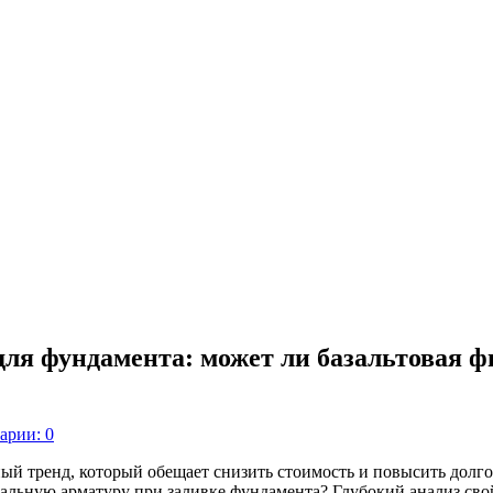
для фундамента: может ли базальтовая 
арии: 0
ый тренд, который обещает снизить стоимость и повысить долг
альную арматуру при заливке фундамента? Глубокий анализ свой