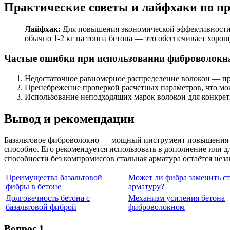
Практические советы и лайфхаки по п
Лайфхак:
Для повышения экономической эффективности и
обычно 1-2 кг на тонна бетона — это обеспечивает хоро
Частые ошибки при использовании фиброволокна
Недостаточное равномерное распределение волокон — пр
Пренебрежение проверкой расчетных параметров, что м
Использование неподходящих марок волокон для конкрет
Вывод и рекомендации
Базальтовое фиброволокно — мощный инструмент повышения до
способно. Его рекомендуется использовать в дополнение или 
способности без компромиссов стальная арматура остаётся нез
Преимущества базальтовой
Может ли фибра заменить с
фибры в бетоне
арматуру?
Долговечность бетона с
Механизм усиления бетона
базальтовой фиброй
фиброволокном
Вопрос 1