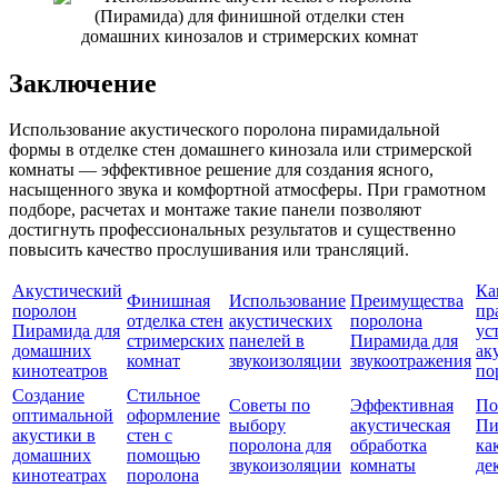
Заключение
Использование акустического поролона пирамидальной
формы в отделке стен домашнего кинозала или стримерской
комнаты — эффективное решение для создания ясного,
насыщенного звука и комфортной атмосферы. При грамотном
подборе, расчетах и монтаже такие панели позволяют
достигнуть профессиональных результатов и существенно
повысить качество прослушивания или трансляций.
Акустический
Ка
Финишная
Использование
Преимущества
поролон
пр
отделка стен
акустических
поролона
Пирамида для
ус
стримерских
панелей в
Пирамида для
домашних
ак
комнат
звукоизоляции
звукоотражения
кинотеатров
по
Создание
Стильное
Советы по
Эффективная
По
оптимальной
оформление
выбору
акустическая
Пи
акустики в
стен с
поролона для
обработка
ка
домашних
помощью
звукоизоляции
комнаты
де
кинотеатрах
поролона