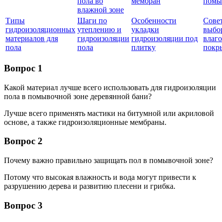
пола во
мембран
помы
влажной зоне
Типы
Шаги по
Особенности
Сове
гидроизоляционных
утеплению и
укладки
выбо
материалов для
гидроизоляции
гидроизоляции под
влаг
пола
пола
плитку
покр
Вопрос 1
Какой материал лучше всего использовать для гидроизоляции
пола в помывочной зоне деревянной бани?
Лучше всего применять мастики на битумной или акриловой
основе, а также гидроизоляционные мембраны.
Вопрос 2
Почему важно правильно защищать пол в помывочной зоне?
Потому что высокая влажность и вода могут привести к
разрушению дерева и развитию плесени и грибка.
Вопрос 3