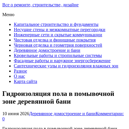
Все о ремонте, строительстве, дизайне
Меню
Капитальное строительство и фундаменты
Несущие стены и межкомнатные перегородки
Инженерные сети и скрытые коммуникации
Чистовая отделка и финишные покрытия
Черновая отделка и геометрия поверхностей
Деревянное домостроение и бани
Кровельные работы и стропильные системы
Фасадные работы и наружное энергосбережение
Сантехнические узлы и гидроизоляция влажных зон
Разное
О нас
Карта сайта
Гидроизоляция пола в помывочной
зоне деревянной бани
10 июня 2026
Деревянное домостроение и бани
Комментарии:
0
Гидроизоляция пола в помывочной зоне деревянной бани —