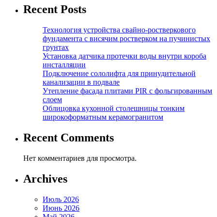
Recent Posts
Технология устройства свайно-ростверкового
фундамента с висячим ростверком на пучинистых
грунтах
Установка датчика протечки воды внутри короба
инсталляции
Подключение сололифта для принудительной
канализации в подвале
Утепление фасада плитами PIR с фольгированным
слоем
Облицовка кухонной столешницы тонким
широкоформатным керамогранитом
Recent Comments
Нет комментариев для просмотра.
Archives
Июль 2026
Июнь 2026
Май 2026