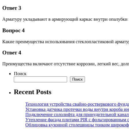
Ответ 3
Арматуру укладывают в армирующий каркас внутри опалубки н
Вопрос 4
Какие преимущества использования стеклопластиковой армату
Ответ 4
Преимущества включают отсутствие коррозии, легкий вес, долг
Поиск
Поиск
Recent Posts
Технология устройства свайно-ростверкового фунд
Установка датчика протечки воды внутри короба и
Подключение сололифта для принудительной канал
Утепление фасада плитами PIR с фольгированным 
Облицовка кухонной столешницы тонким широкоф