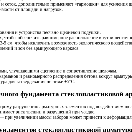
в и сеток, дополнительно применяют «гармошки» для усиления ш
имости от площади и нагрузок.
нования и устройства песчано-щебневой подушки.
, чтобы обеспечить равномерное расположение внутри ленточно
-5 см, чтобы исключить возможность экологического воздейств
плений и зон без армирующего каркаса.
вками, улучшающими сцепление и сопротивление щелочам.
карманов и равномерного распределения бетона вокруг арматур
ра для затвердевания не ниже +5°C.
чного фундамента стеклопластиковой а
строму разрушению арматурных элементов под воздействием щел
днимает риск трещин и разрушений при усадке.
 — при увеличении массы заборов может привести к деформация
ундаментов стеклопластиковой арматур