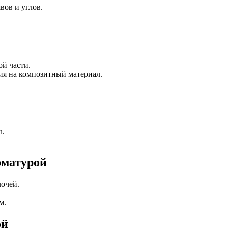
вов и углов.
й части.
ия на композитный материал.
ы.
рматурой
очей.
м.
ой