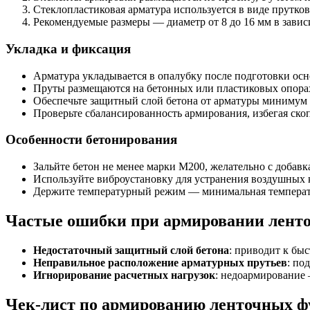
Стеклопластиковая арматура используется в виде прутко
Рекомендуемые размеры — диаметр от 8 до 16 мм в завис
Укладка и фиксация
Арматура укладывается в опалубку после подготовки ос
Пруты размещаются на бетонных или пластиковых опорах
Обеспечьте защитный слой бетона от арматуры минимум 3
Проверьте сбалансированность армирования, избегая ско
Особенности бетонирования
Зальйте бетон не менее марки М200, желательно с доба
Используйте виброустановку для устранения воздушных 
Держите температурный режим — минимальная температу
Частые ошибки при армировании ленто
Недостаточный защитный слой бетона
: приводит к бы
Неправильное расположение арматурных прутьев
: по
Игнорирование расчетных нагрузок
: недоармирование
Чек-лист по армированию ленточных ф