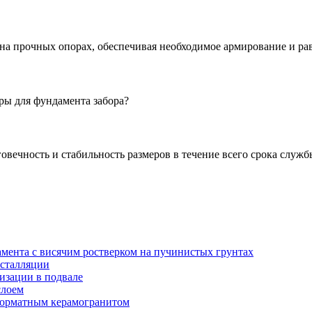
а прочных опорах, обеспечивая необходимое армирование и рав
ры для фундамента забора?
овечность и стабильность размеров в течение всего срока служб
амента с висячим ростверком на пучинистых грунтах
нсталляции
изации в подвале
слоем
орматным керамогранитом