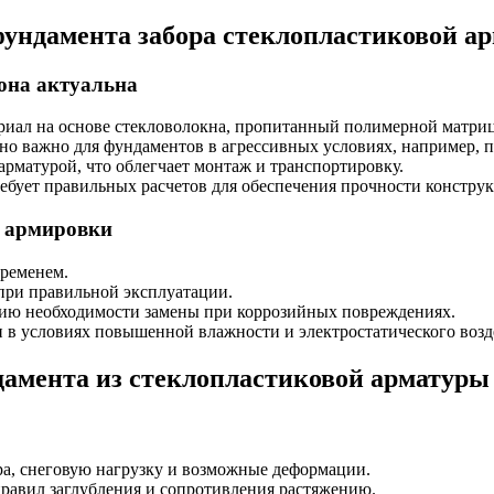
ундамента забора стеклопластиковой а
 она актуальна
ал на основе стекловолокна, пропитанный полимерной матрицей (
нно важно для фундаментов в агрессивных условиях, например, 
рматурой, что облегчает монтаж и транспортировку.
ребует правильных расчетов для обеспечения прочности констру
й армировки
временем.
при правильной эксплуатации.
вию необходимости замены при коррозийных повреждениях.
и в условиях повышенной влажности и электростатического возд
дамента из стеклопластиковой арматуры
ра, снеговую нагрузку и возможные деформации.
правил заглубления и сопротивления растяжению.