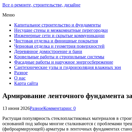
Все о ремонте, строительстве, дизайне
Меню
Капитальное строительство и фундаменты
Несущие стены и межкомнатные перегородки
Инженерные сети и скрытые коммуникации
Чистовая отделка и финишные покрытия
Черновая отделка и геометрия поверхностей
Деревянное домостроение и бани
Кровельные работы и стропильные системы
Фасадные работы и наружное энергосбережение
Сантехнические узлы и гидроизоляция влажных зон
Разное
О нас
Карта сайта
Армирование ленточного фундамента за
13 июня 2026
Разное
Комментарии: 0
Растущая популярность стеклопластиковых материалов в строит
оснований под заборы многие сталкиваются с проблемами тре
(фиброармирующей) арматуры в ленточных фундаментах стано