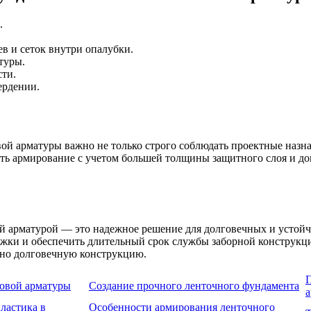
.
в и сеток внутри опалубки.
туры.
сти.
ердении.
ой арматуры важно не только строго соблюдать проектные назна
ть армирование с учетом большей толщины защитного слоя и д
й арматурой — это надежное решение для долговечных и устой
ржки и обеспечить длительный срок службы заборной конструкц
ьно долговечную конструкцию.
П
ковой арматуры
Создание прочного ленточного фундамента
ластика в
Особенности армирования ленточного