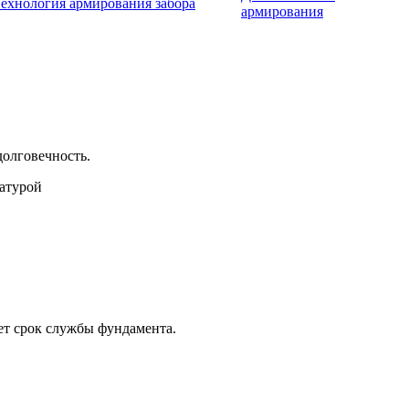
ехнология армирования забора
армирования
долговечность.
ет срок службы фундамента.