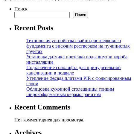
Поиск
Поиск
Recent Posts
Технология устройства свайно-ростверкового
фундамента с висячим ростверком на пучинистых
грунтах
Установка датчика протечки воды внутри короба
инсталляции
Подключение сололифта для принудительной
канализации в подвале
Утепление фасада плитами PIR с фольгированным
слоем
Облицовка кухонной столешницы тонким
широкоформатным керамогранитом
Recent Comments
Нет комментариев для просмотра.
Archives