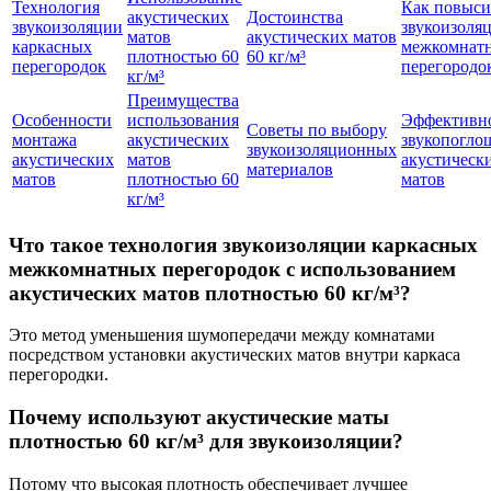
Технология
Как повыси
акустических
Достоинства
звукоизоляции
звукоизоля
матов
акустических матов
каркасных
межкомнат
плотностью 60
60 кг/м³
перегородок
перегородо
кг/м³
Преимущества
Особенности
использования
Эффективн
Советы по выбору
монтажа
акустических
звукопогло
звукоизоляционных
акустических
матов
акустическ
материалов
матов
плотностью 60
матов
кг/м³
Что такое технология звукоизоляции каркасных
межкомнатных перегородок с использованием
акустических матов плотностью 60 кг/м³?
Это метод уменьшения шумопередачи между комнатами
посредством установки акустических матов внутри каркаса
перегородки.
Почему используют акустические маты
плотностью 60 кг/м³ для звукоизоляции?
Потому что высокая плотность обеспечивает лучшее